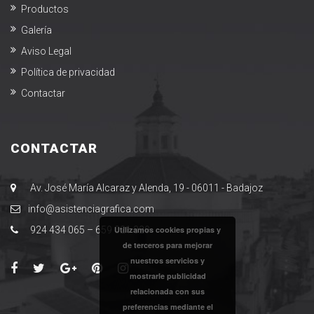
Productos
Galería
Aviso Legal
Política de privacidad
Contactar
CONTACTAR
Av. José María Alcaraz y Alenda, 19 - 06011 - Badajoz
​info@asistenciagrafica.com​
Utilizamos cookies propias y
924 434 065 – 659 021 329​
de terceros para mejorar
nuestros servicios y
mostrarle publicidad
relacionada con sus
preferencias mediante el