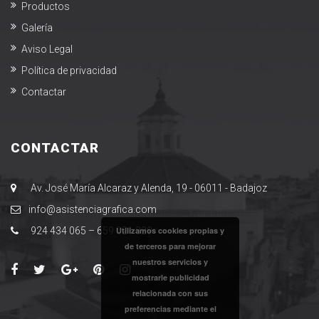
Productos
Galería
Aviso Legal
Política de privacidad
Contactar
CONTACTAR
Av. José María Alcaraz y Alenda, 19 - 06011 - Badajoz
​info@asistenciagrafica.com​
924 434 065 – 659 021 329​
Utilizamos cookies propias y
de terceros para mejorar
nuestros servicios y
mostrarle publicidad
relacionada con sus
preferencias mediante el